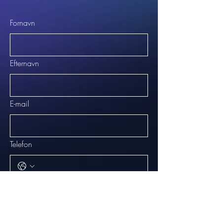
Fornavn
Efternavn
E-mail
Telefon
Virksomhedens navn